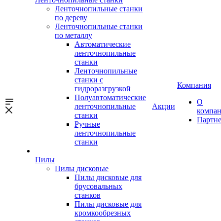
Ленточнопильные станки
по дереву
Ленточнопильные станки
по металлу
Автоматические
ленточнопильные
станки
Ленточнопильные
станки с
Компания
гидроразгрузкой
Полуавтоматические
О
ленточнопильные
Акции
компа
станки
Партн
Ручные
ленточнопильные
станки
Пилы
Пилы дисковые
Пилы дисковые для
брусовальных
станков
Пилы дисковые для
кромкообрезных