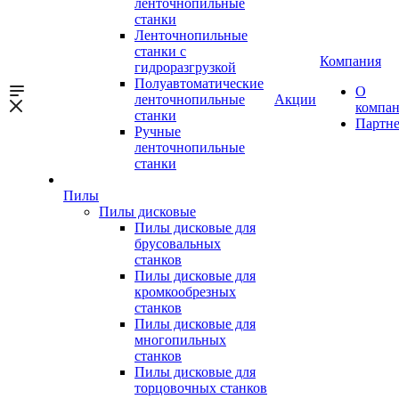
ленточнопильные
станки
Ленточнопильные
станки с
Компания
гидроразгрузкой
Полуавтоматические
О
ленточнопильные
Акции
компа
станки
Партн
Ручные
ленточнопильные
станки
Пилы
Пилы дисковые
Пилы дисковые для
брусовальных
станков
Пилы дисковые для
кромкообрезных
станков
Пилы дисковые для
многопильных
станков
Пилы дисковые для
торцовочных станков