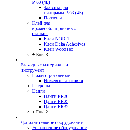
Р-63 (4Б)
Захваты для
пилорамы Р-63 (4Б)
Ползуны
Клей для
кромкооблицовочных
станков
Клеи NOBEL
Клеи Delta Adhesives
Клеи WoodTec
+ Ещё 3
Расходные материалы и
инструмент
Ножи строгальные
Ножевые заготовки
Патроны
Цанги
Цанги ER20
Цанги ER25
Цанги ER32
+ Ещё 2
Дополнительное оборудование
Упаковочное оборудование