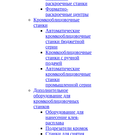
раскроечные станки
Форматно-
раскроечные центры
Кромкооблицовочные
станки
Автоматические
кромкооблицовочные
станки бюджетной
серии
Кромкооблицовочные
станки с ручной
подачей
Автоматические
кромкооблицовочные
станки
промышленной серии
Дополнительное
оборудование для
кромкооблицовочных
станков
Оборудование для
нанесение клея-
расплава
Подрезатели кромок
Станки для снятия