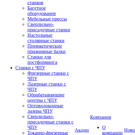
станков
Багетное
оборудование
Мебельные прессы
Сверлильно-
присадочные станки
Настольные
столярные станки
Пневматические
прижимные балки
Станки для
постформинга
Станки с ЧПУ
Фрезерные станки с
ЧПУ
Лазерные станки с
ЧПУ
Обрабатывающие
центры с ЧПУ
Оптоволоконные
лазеры ЧПУ
Сверлильно-
Компания
присадочные станки с
ЧПУ
О
Акции
Ново
Токарно-фрезерные
компании