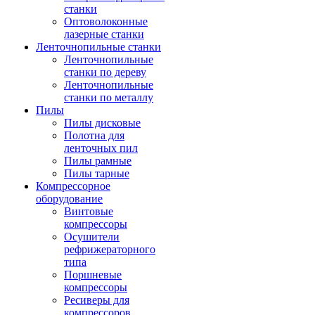
станки
Оптоволоконные
лазерные станки
Ленточнопильные станки
Ленточнопильные
станки по дереву
Ленточнопильные
станки по металлу
Пилы
Пилы дисковые
Полотна для
ленточных пил
Пилы рамные
Пилы тарные
Компрессорное
оборудование
Винтовые
компрессоры
Осушители
рефрижераторного
типа
Поршневые
компрессоры
Ресиверы для
компрессоров