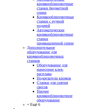
кромкооблицовочные
станки бюджетной
серии
Кромкооблицовочные
станки с ручной
подачей
Автоматические
кромкооблицовочные
станки
промышленной серии
Дополнительное
оборудование для
кромкооблицовочных
станков
Оборудование для
нанесение клея-
расплава
Подрезатели кромок
Станки для снятия
свесов
Прочее
кромкооблицовочное
оборудование
+ Ещё 6