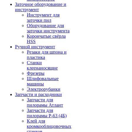
Заточное оборудование и
инструмент
Инструмент для
заточки пил
Оборудование для
заточки инструмента
Корончатые свёрла
HSS
Ручной инструмент
Резаки для шпона и
пластика
Станки
клеенаносящие
Фрезеры
Шлифовальные
машины
Электрорубанки
Запчасти и расходники
Запчасти для
пилорамы Атлант
Запчасти для
пилорамы Р-63 (4Б)
Клей для
кромкооблицовочных
станков